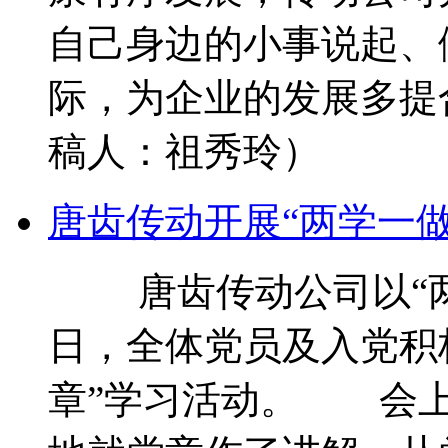
自己身边的小事说起、
际，为企业的发展多提
稿人：祖秀玲）
唐齿传动开展“两学一
唐齿传动公司以“两学一
日，全体党员及入党积
章”学习活动。 会上