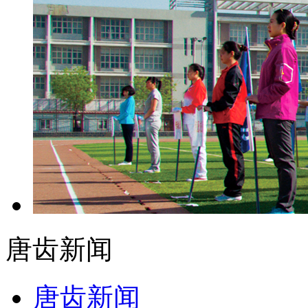
唐齿新闻
唐齿新闻