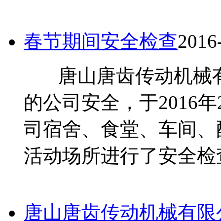
春节期间安全检查
2016
唐山唐齿传动机械有
的公司安全，于2016
司宿舍、食堂、车间、
活动场所进行了安全
唐山唐齿传动机械有限