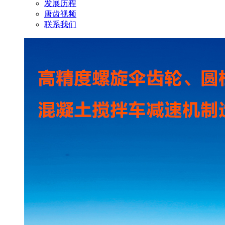
发展历程
唐齿视频
联系我们