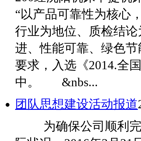
“以产品可靠性为核心
行业为地位、质检结论
进、性能可靠、绿色节
要求，入选《2014.
中。 &nbs...
团队思想建设活动报道
为确保公司顺利完成