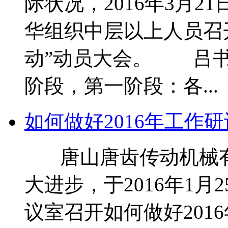
际状况，2016年3月
华组织中层以上人员召
动”动员大会。 吕书
阶段，第一阶段：各...
如何做好2016年工作
唐山唐齿传动机械有限
大进步，于2016年1
议室召开如何做好