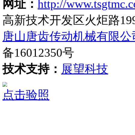
网址：
http://www.tsgtmc.
高新技术开发区火炬路19
唐山唐齿传动机械有限公
备16012350号
技术支持：
展望科技
点击验照