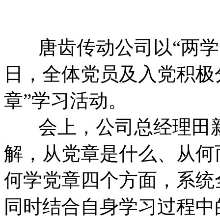
唐齿传动公司以“两学一做
日，全体党员及入党积极
章”学习活动。
会上，公司总经理田
解，从党章是什么、从何
何学党章四个方面，系统
同时结合自身学习过程中