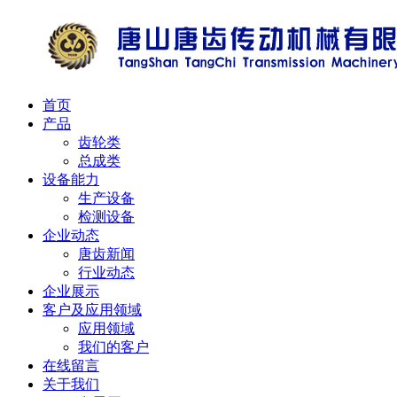
首页
产品
齿轮类
总成类
设备能力
生产设备
检测设备
企业动态
唐齿新闻
行业动态
企业展示
客户及应用领域
应用领域
我们的客户
在线留言
关于我们