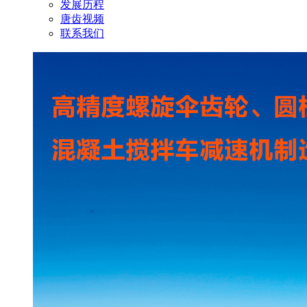
发展历程
唐齿视频
联系我们