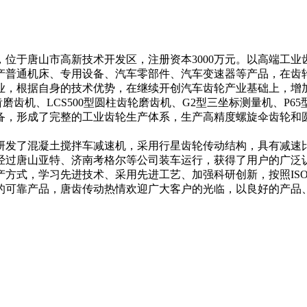
于唐山市高新技术开发区，注册资本3000万元。以高端工业齿
生产普通机床、专用设备、汽车零部件、汽车变速器等产品，在齿轮
业，根据自身的技术优势，在继续开创汽车齿轮产业基础上，增
齿机、LCS500型圆柱齿轮磨齿机、G2型三坐标测量机、P
备，形成了完整的工业齿轮生产体系，生产高精度螺旋伞齿轮和
发了混凝土搅拌车减速机，采用行星齿轮传动结构，具有减速比
经过唐山亚特、济南考格尔等公司装车运行，获得了用户的广泛
方式，学习先进技术、采用先进工艺、加强科研创新，按照ISO
的可靠产品，唐齿传动热情欢迎广大客户的光临，以良好的产品