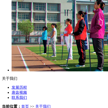
关于我们
发展历程
唐齿视频
联系我们
当前位置：
首页
>>
关于我们