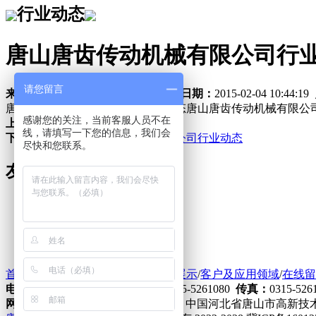
行业动态
唐山唐齿传动机械有限公司行
请您留言
来源：
唐山唐齿传动机械有限公司
日期：
2015-02-04 10:44:19
唐山唐齿传动机械有限公司行业动态唐山唐齿传动机械有限公
感谢您的关注，当前客服人员不在
上一新闻：
没有了
线，请填写一下您的信息，我们会
下一新闻：
唐山唐齿传动机械有限公司行业动态
尽快和您联系。
友情链接
唐齿集团
唐齿通力
唐齿龙润
唐齿汽配城
首页
/
产品
/
设备能力
/
企业动态
/
企业展示
/
客户及应用领域
/
在线留
电话：
营销0315-5261082 办公室0315-5261080
传真：
0315-52
网址：
http://www.tsgtmc.com/
地址：
中国河北省唐山市高新技术