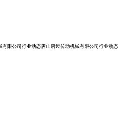
械有限公司行业动态唐山唐齿传动机械有限公司行业动态