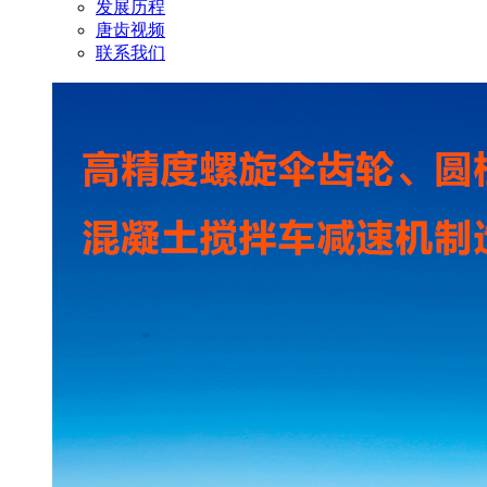
发展历程
唐齿视频
联系我们