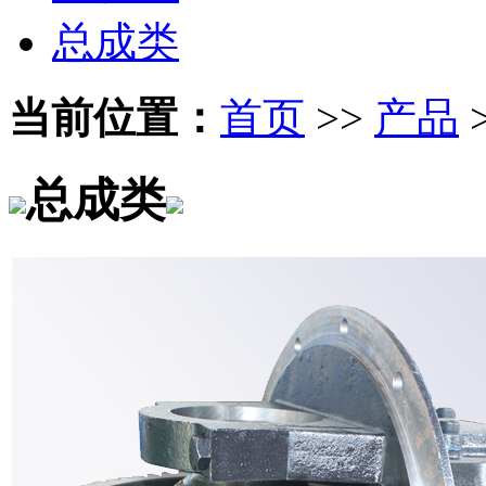
总成类
当前位置：
首页
>>
产品
总成类