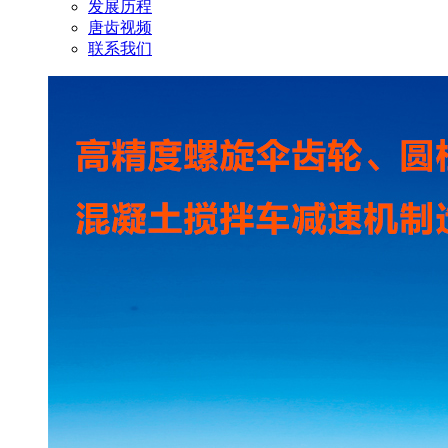
发展历程
唐齿视频
联系我们