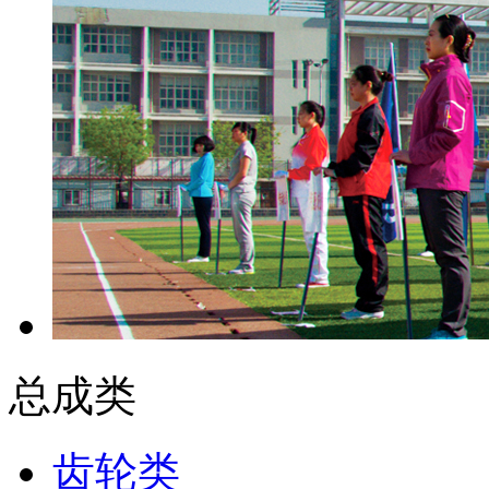
总成类
齿轮类