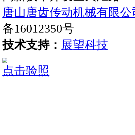
唐山唐齿传动机械有限公
备16012350号
技术支持：
展望科技
点击验照