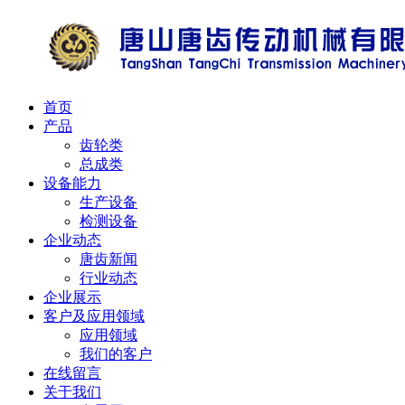
首页
产品
齿轮类
总成类
设备能力
生产设备
检测设备
企业动态
唐齿新闻
行业动态
企业展示
客户及应用领域
应用领域
我们的客户
在线留言
关于我们