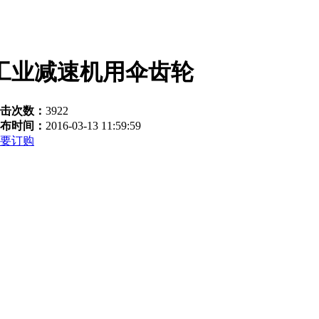
工业减速机用伞齿轮
击次数：
3922
布时间：
2016-03-13 11:59:59
要订购