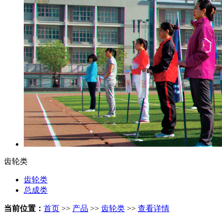
齿轮类
齿轮类
总成类
当前位置：
首页
>>
产品
>>
齿轮类
>>
查看详情