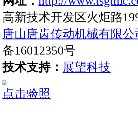
网址：
http://www.tsgtmc.
高新技术开发区火炬路19
唐山唐齿传动机械有限公
备16012350号
技术支持：
展望科技
点击验照